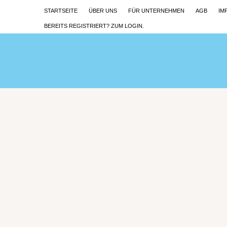
STARTSEITE
ÜBER UNS
FÜR UNTERNEHMEN
AGB
IM
BEREITS REGISTRIERT? ZUM LOGIN.