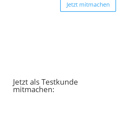
Jetzt mitmachen
Jetzt als Testkunde
mitmachen:
Wir erheben immer nur die Informationen,
die wir zur Zusendung passender