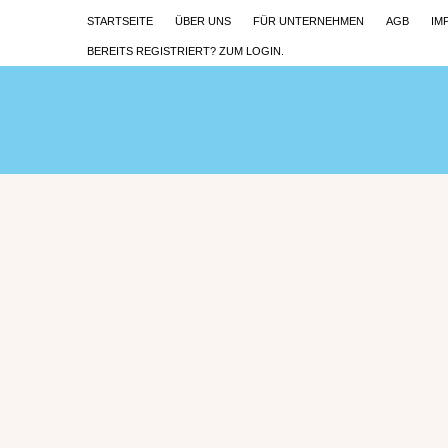
STARTSEITE
ÜBER UNS
FÜR UNTERNEHMEN
AGB
IM
BEREITS REGISTRIERT? ZUM LOGIN.