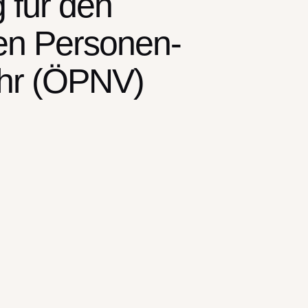
 für den
hen Personen-
hr (ÖPNV)