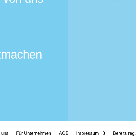
itmachen
 uns
Für Unternehmen
AGB
Impressum
Bereits regi