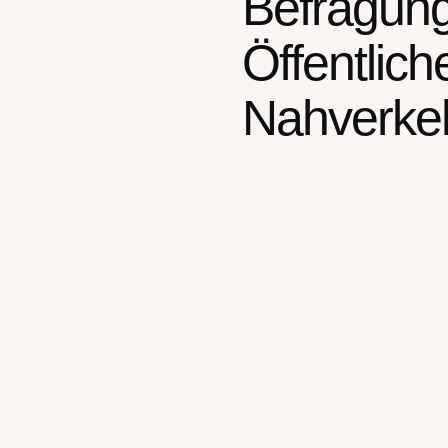
Befragung
Öffentlic
Nahverke