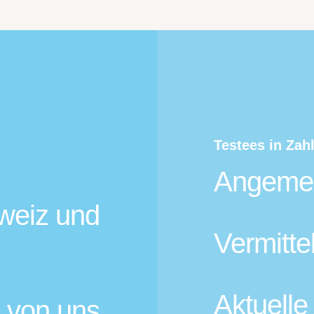
Testees in Zah
Angemel
weiz und
Vermitte
Aktuelle
 von uns