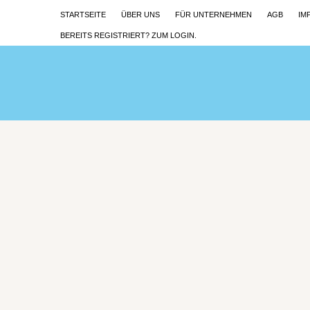
STARTSEITE
ÜBER UNS
FÜR UNTERNEHMEN
AGB
IM
BEREITS REGISTRIERT? ZUM LOGIN.