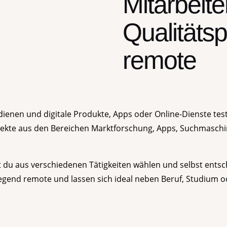
Mitarbeiter
Qualitäts
remote
ienen und digitale Produkte, Apps oder Online-Dienste te
jekte aus den Bereichen Marktforschung, Apps, Suchmaschi
st du aus verschiedenen Tätigkeiten wählen und selbst entsc
wiegend remote und lassen sich ideal neben Beruf, Studium 
n, die wir zur Zusendung passender Testangebote benötig
melden, dieser dient dann lediglich zur Anrede.